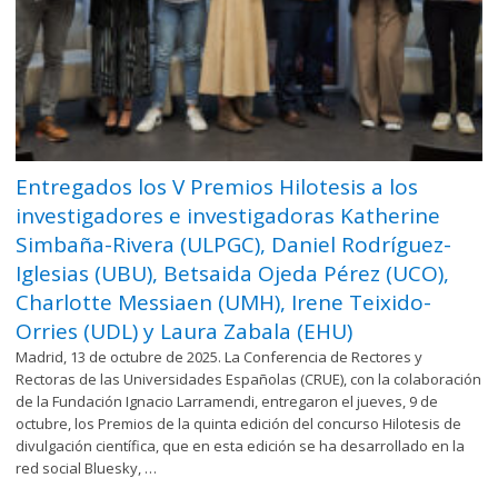
Entregados los V Premios Hilotesis a los
investigadores e investigadoras Katherine
Simbaña-Rivera (ULPGC), Daniel Rodríguez-
Iglesias (UBU), Betsaida Ojeda Pérez (UCO),
Charlotte Messiaen (UMH), Irene Teixido-
Orries (UDL) y Laura Zabala (EHU)
Madrid, 13 de octubre de 2025. La Conferencia de Rectores y
Rectoras de las Universidades Españolas (CRUE), con la colaboración
de la Fundación Ignacio Larramendi, entregaron el jueves, 9 de
octubre, los Premios de la quinta edición del concurso Hilotesis de
divulgación científica, que en esta edición se ha desarrollado en la
red social Bluesky, …