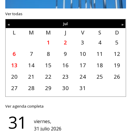
Ver todas
Jul
«
»
L
M
M
J
V
S
D
Un
1
2
3
4
5
calendario
6
7
8
9
10
11
12
de
eventos
13
14
15
16
17
18
19
20
21
22
23
24
25
26
27
28
29
30
31
Ver agenda completa
31
viernes,
31 julio 2026