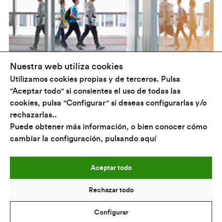
Nuestra web utiliza cookies
Utilizamos cookies propias y de terceros. Pulsa
"Aceptar todo" si consientes el uso de todas las
cookies, pulsa "Configurar" si deseas configurarlas y/o
rechazarlas..
Conócenos
Puede obtener más información, o bien conocer cómo
¿Qué hacemos?
cambiar la configuración, pulsando
aquí
Universidades
Política Universitaria
Aceptar todo
Comunicación
Estudiantes
Rechazar todo
Aviso legal
Configurar