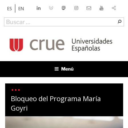
Saltar
LinkedIn
Bluesky
Mastodon
Instagram
Contacto
YouTube
ES
EN
al
contenido
Buscar
Bu
por:
CRUE
Conferencia de Rectores de las Universidades Españolas
Menú
Bloqueo del Programa María
Goyri