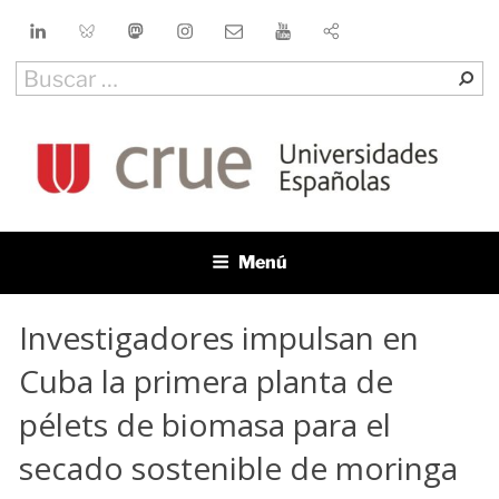
Saltar
LinkedIn
Bluesky
Mastodon
Instagram
Contacto
YouTube
al
contenido
Buscar
Bu
por:
CRUE
Conferencia de Rectores de las Universidades Españolas
Menú
Investigadores impulsan en
Cuba la primera planta de
pélets de biomasa para el
secado sostenible de moringa