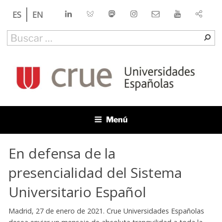
Saltar
LinkedIn
Bluesky
Mastodon
Instagram
Contacto
YouTube
ES
EN
al
contenido
Buscar
Bu
por:
CRUE
Conferencia de Rectores de las Universidades Españolas
Menú
En defensa de la
presencialidad del Sistema
Universitario Español
Madrid, 27 de enero de 2021. Crue Universidades Españolas