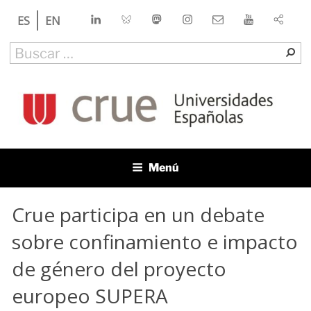
Saltar
LinkedIn
Bluesky
Mastodon
Instagram
Contacto
YouTube
ES
EN
al
contenido
Buscar
Bu
por:
CRUE
Conferencia de Rectores de las Universidades Españolas
Menú
Crue participa en un debate
sobre confinamiento e impacto
de género del proyecto
europeo SUPERA