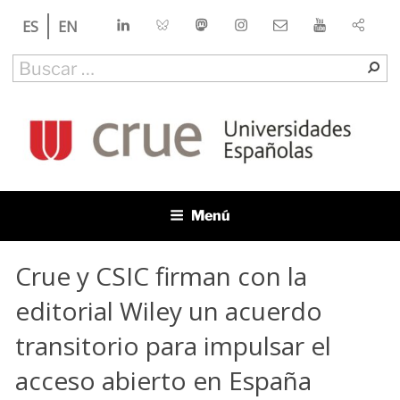
Saltar
LinkedIn
Bluesky
Mastodon
Instagram
Contacto
YouTube
ES
EN
al
contenido
Buscar
Bu
por:
CRUE
Conferencia de Rectores de las Universidades Españolas
Menú
Crue y CSIC firman con la
editorial Wiley un acuerdo
transitorio para impulsar el
acceso abierto en España