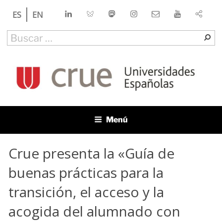
Saltar
LinkedIn
Bluesky
Mastodon
Instagram
Contacto
YouTube
ES
EN
al
contenido
Buscar
Bu
por:
CRUE
Conferencia de Rectores de las Universidades Españolas
Menú
Crue presenta la «Guía de
buenas prácticas para la
transición, el acceso y la
acogida del alumnado con