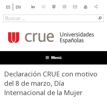
Saltar
LinkedIn
Bluesky
Mastodon
Instagram
Contacto
YouTube
ES
EN
al
contenido
Buscar
Bu
por:
CRUE
Conferencia de Rectores de las Universidades Españolas
Menú
Declaración CRUE con motivo
del 8 de marzo, Día
Internacional de la Mujer