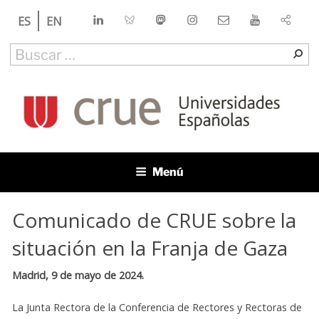
Saltar
LinkedIn
Bluesky
Mastodon
Instagram
Contacto
YouTube
ES
EN
al
contenido
Buscar
Bu
por:
CRUE
Conferencia de Rectores de las Universidades Españolas
Menú
Comunicado de CRUE sobre la
situación en la Franja de Gaza
Madrid, 9 de mayo de 2024.
La Junta Rectora de la Conferencia de Rectores y Rectoras de