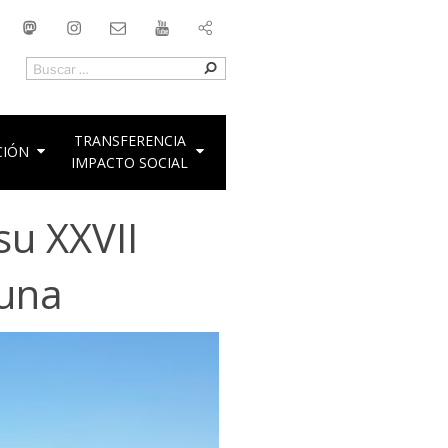
uesky
Mastodon
Instagram
Contacto
YouTube
Buscar
Buscar
por:
TRANSFERENCIA
CIÓN
IMPACTO SOCIAL
su XXVII
guna