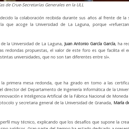
das de Crue-Secretarías Generales en la ULL
decido la colaboración recibida durante sus años al frente de la 
la que acoge la Universidad de La Laguna, porque «refuerzan 
l de la Universidad de La Laguna,
Juan Antonio García García
, ha re
s redondas propuestas, el valor de este foro es que facilita el 
stintas universidades, que no son tan diferentes entre sí».
a primera mesa redonda, que ha girado en torno a las certificac
el director del Departamento de Ingeniería Informática de la Univer
e Innovación e Inteligencia Artificial de la Fábrica Nacional de Moned
otocolo y secretaria general de la Universidad de Granada,
María d
rfil muy técnico, explicando que los desafíos que supone la creac
, sino jurídicos. Gran parte del tiempo ha estado dedicado a present