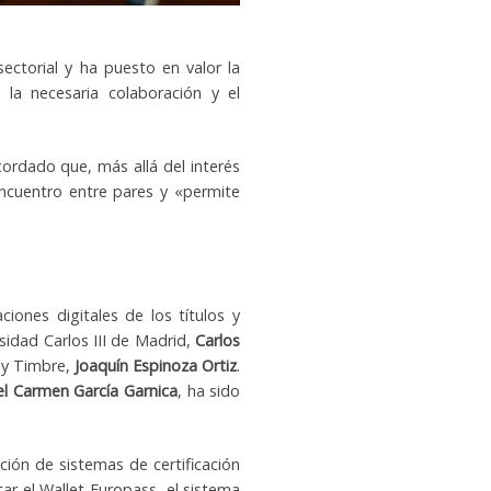
sectorial y ha puesto en valor la
la necesaria colaboración y el
cordado que, más allá del interés
encuentro entre pares y «permite
iones digitales de los títulos y
sidad Carlos III de Madrid,
Carlos
a y Timbre,
Joaquín Espinoza Ortiz
.
el Carmen García Garnica
, ha sido
ión de sistemas de certificación
ar el Wallet Europass, el sistema