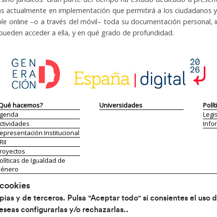
as actualmente en implementación que permitirá a los ciudadanos y
ible online –o a través del móvil– toda su documentación personal, i
pueden acceder a ella, y en qué grado de profundidad.
Qué hacemos?
Universidades
Polít
genda
Legi
ctividades
Info
epresentación Institucional
RII
royectos
olíticas de Igualdad de
énero
ublicaciones
 cookies
studiantes
Aviso legal
ias y de terceros. Pulsa "Aceptar todo" si consientes el uso d
studiar en España
Política de Privacidad
eseas configurarlas y/o rechazarlas..
rogramas​ de Becas y
Política de Cookies