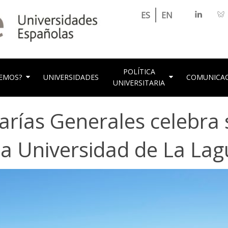
LinkedIn
Bl
ES
EN
as Universidades Españolas
POLÍTICA
EMOS?
UNIVERSIDADES
COMUNICA
UNIVERSITARIA
arías Generales celebra 
la Universidad de La La