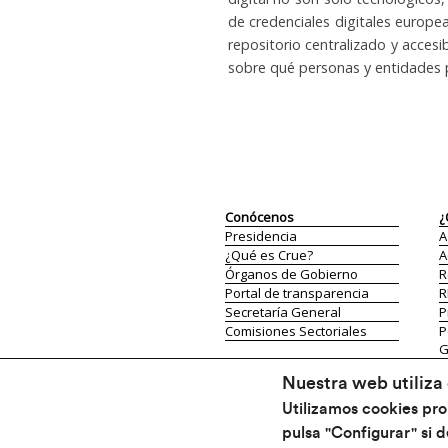
de credenciales digitales europe
repositorio centralizado y acces
sobre qué personas y entidades 
Conócenos
¿
Presidencia
A
¿Qué es Crue?
A
Órganos de Gobierno
R
Portal de transparencia
R
Secretaría General
P
Comisiones Sectoriales
P
G
P
Nuestra web utiliza
Comunicación
E
Utilizamos cookies prop
Actualidad
E
pulsa "Configurar" si d
Comunicados y
P