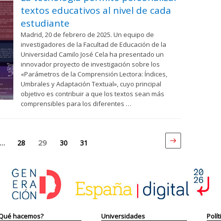
textos educativos al nivel de cada
estudiante
Madrid, 20 de febrero de 2025. Un equipo de
investigadores de la Facultad de Educación de la
Universidad Camilo José Cela ha presentado un
innovador proyecto de investigación sobre los
«Parámetros de la Comprensión Lectora: Índices,
Umbrales y Adaptación Textual», cuyo principal
objetivo es contribuir a que los textos sean más
comprensibles para los diferentes …
Siguiente
Página
na
Página
29
Página
Página
…
28
30
31
página
Qué hacemos?
Universidades
Polít