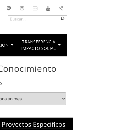
uesky
Mastodon
Instagram
Contacto
YouTube
Buscar
Buscar
por:
TRANSFERENCIA
CIÓN
IMPACTO SOCIAL
l Conocimiento
O
Proyectos Específicos