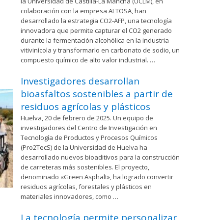
la Universidad de Castilla-La Mancha (UCLM), en
colaboración con la empresa ALTOSA, han
desarrollado la estrategia CO2-AFP, una tecnología
innovadora que permite capturar el CO2 generado
durante la fermentación alcohólica en la industria
vitivinícola y transformarlo en carbonato de sodio, un
compuesto químico de alto valor industrial. …
Investigadores desarrollan
bioasfaltos sostenibles a partir de
residuos agrícolas y plásticos
Huelva, 20 de febrero de 2025. Un equipo de
investigadores del Centro de Investigación en
Tecnología de Productos y Procesos Químicos
(Pro2TecS) de la Universidad de Huelva ha
desarrollado nuevos bioaditivos para la construcción
de carreteras más sostenibles. El proyecto,
denominado «Green Asphalt», ha logrado convertir
residuos agrícolas, forestales y plásticos en
materiales innovadores, como …
La tecnología permite personalizar